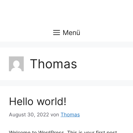
Zum
Inhalt
springen
Menü
Thomas
Hello world!
August 30, 2022
von
Thomas
Welcome to WordPress. This is your first post.